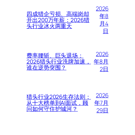
2026
四成猎企亏损、高端岗却
年8
开出200万年薪：2026猎
月4
头行业冰火两重天
日
2026
费率腰斩、巨头退场：
年8月
2026猎头行业洗牌加速，
谁在逆势突围？
2日
2026
猎头行业2026生存法则：
年7月
从十大榜单到AI面试，顾
问如何守住护城河？
29日