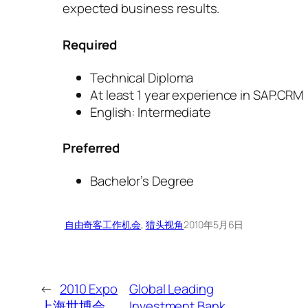
expected business results.
Required
Technical Diploma
At least 1 year experience in SAP.CRM
English: Intermediate
Preferred
Bachelor’s Degree
自由奇客
工作机会
, 
猎头视角
2010年5月6日
←
2010 Expo
Global Leading
上海世博会
Investment Bank