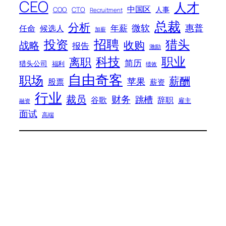
CEO
人才
中国区
人事
COO
CTO
Recruitment
总裁
分析
微软
惠普
年薪
任命
候选人
加薪
招聘
投资
猎头
战略
收购
报告
激励
科技
职业
离职
简历
猎头公司
福利
绩效
自由奇客
职场
薪酬
苹果
股票
薪资
行业
裁员
财务
跳槽
谷歌
辞职
雇主
融资
面试
高端