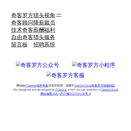
奇客罗方
猎头视角
奇客顾问
降薪裁员
技术奇客
薪酬福利
自由奇客
猎头服务
留言板
招聘系统
网站由
ITGeeker技术奇客
开发并管理；隶属于
GeekerCloud奇客罗方智能科技
Site designed and developed by
ITGeeker
which is a sub-website of
GeekerCloud
网站地图 XML
|
沪ICP备2021031434号-3