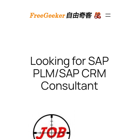
跳
至
内
容
Looking for SAP
PLM/SAP CRM
Consultant