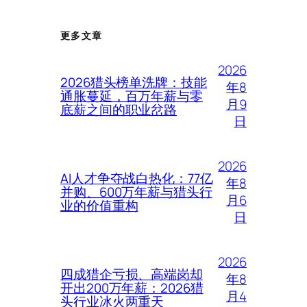
更多文章
2026
2026猎头榜单洗牌：技能
年8
通胀蔓延，百万年薪与零
月9
底薪之间的职业岔路
日
2026
AI人才争夺战白热化：77亿
年8
并购、600万年薪与猎头行
月6
业的价值重构
日
2026
四成猎企亏损、高端岗却
年8
开出200万年薪：2026猎
月4
头行业冰火两重天