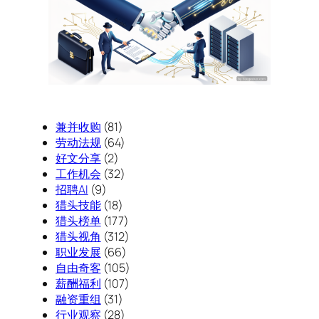
兼并收购
(81)
劳动法规
(64)
好文分享
(2)
工作机会
(32)
招聘AI
(9)
猎头技能
(18)
猎头榜单
(177)
猎头视角
(312)
职业发展
(66)
自由奇客
(105)
薪酬福利
(107)
融资重组
(31)
行业观察
(28)