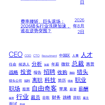
日
2026
费率腰斩、巨头退场：
年8月
2026猎头行业洗牌加速，
谁在逆势突围？
2日
CEO
人才
中国区
人事
COO
CTO
Recruitment
总裁
分析
微软
惠普
年薪
任命
候选人
加薪
招聘
投资
猎头
战略
收购
报告
激励
科技
职业
离职
简历
猎头公司
福利
绩效
自由奇客
职场
薪酬
苹果
股票
薪资
行业
裁员
财务
跳槽
谷歌
辞职
雇主
融资
面试
高端