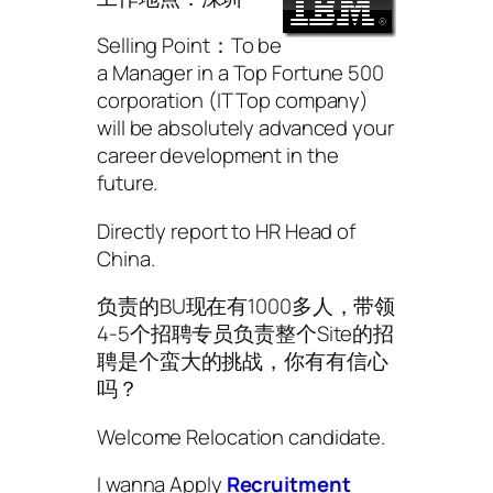
Selling Point：To be
a Manager in a Top Fortune 500
corporation (IT Top company)
will be absolutely advanced your
career development in the
future.
Directly report to HR Head of
China.
负责的BU现在有1000多人，带领
4-5个招聘专员负责整个Site的招
聘是个蛮大的挑战，你有有信心
吗？
Welcome Relocation candidate.
I wanna Apply
Recruitment