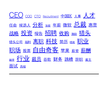
CEO
人才
中国区
人事
COO
CTO
Recruitment
总裁
分析
微软
惠普
年薪
任命
候选人
加薪
招聘
投资
猎头
战略
收购
报告
激励
科技
职业
离职
简历
猎头公司
福利
绩效
自由奇客
职场
薪酬
苹果
股票
薪资
行业
裁员
财务
跳槽
谷歌
辞职
雇主
融资
面试
高端