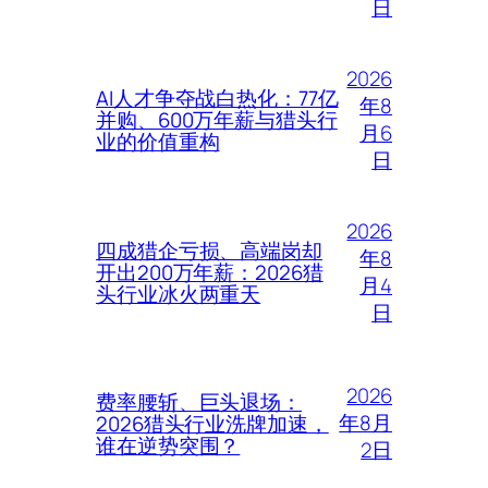
日
2026
AI人才争夺战白热化：77亿
年8
并购、600万年薪与猎头行
月6
业的价值重构
日
2026
四成猎企亏损、高端岗却
年8
开出200万年薪：2026猎
月4
头行业冰火两重天
日
2026
费率腰斩、巨头退场：
年8月
2026猎头行业洗牌加速，
谁在逆势突围？
2日