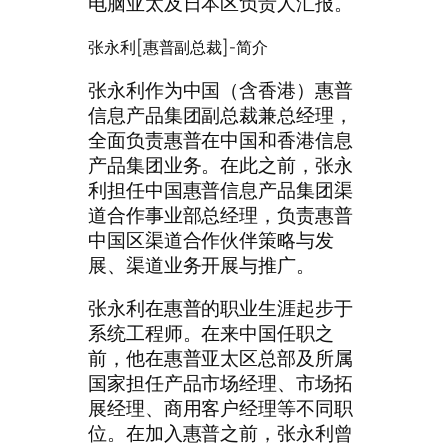
电脑亚太及日本区负责人汇报。
张永利[惠普副总裁]-简介
张永利作为中国（含香港）惠普
信息产品集团副总裁兼总经理，
全面负责惠普在中国和香港信息
产品集团业务。在此之前，张永
利担任中国惠普信息产品集团渠
道合作事业部总经理，负责惠普
中国区渠道合作伙伴策略与发
展、渠道业务开展与推广。
张永利在惠普的职业生涯起步于
系统工程师。在来中国任职之
前，他在惠普亚太区总部及所属
国家担任产品市场经理、市场拓
展经理、商用客户经理等不同职
位。在加入惠普之前，张永利曾