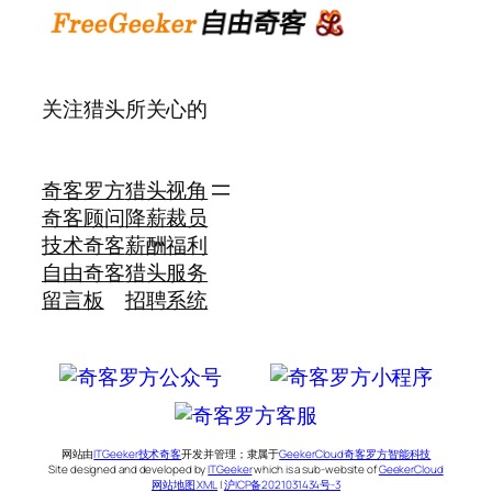
关注猎头所关心的
奇客罗方
猎头视角
奇客顾问
降薪裁员
技术奇客
薪酬福利
自由奇客
猎头服务
留言板
招聘系统
网站由
ITGeeker技术奇客
开发并管理；隶属于
GeekerCloud奇客罗方智能科技
Site designed and developed by
ITGeeker
which is a sub-website of
GeekerCloud
网站地图 XML
|
沪ICP备2021031434号-3