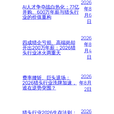
2026
AI人才争夺战白热化：77亿
年8
并购、600万年薪与猎头行
月6
业的价值重构
日
2026
四成猎企亏损、高端岗却
年8
开出200万年薪：2026猎
月4
头行业冰火两重天
日
2026
费率腰斩、巨头退场：
年8月
2026猎头行业洗牌加速，
谁在逆势突围？
2日
2026
猎头行业2026生存法则：