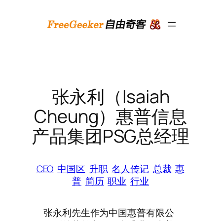
跳
至
内
容
张永利（Isaiah
Cheung）惠普信息
产品集团PSG总经理
CEO
中国区
升职
名人传记
总裁
惠
普
简历
职业
行业
张永利先生作为中国惠普有限公