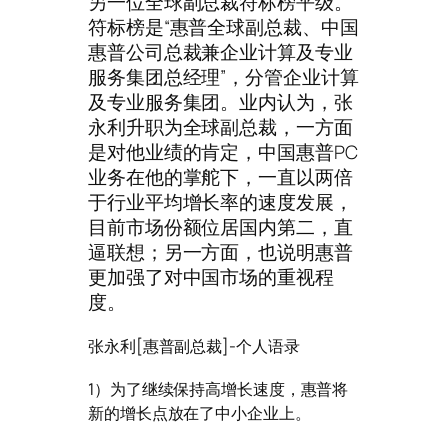
另一位全球副总裁符标榜平级。
符标榜是“惠普全球副总裁、中国
惠普公司总裁兼企业计算及专业
服务集团总经理”，分管企业计算
及专业服务集团。业内认为，张
永利升职为全球副总裁，一方面
是对他业绩的肯定，中国惠普PC
业务在他的掌舵下，一直以两倍
于行业平均增长率的速度发展，
目前市场份额位居国内第二，直
逼联想；另一方面，也说明惠普
更加强了对中国市场的重视程
度。
张永利[惠普副总裁]-个人语录
1）为了继续保持高增长速度，惠普将
新的增长点放在了中小企业上。