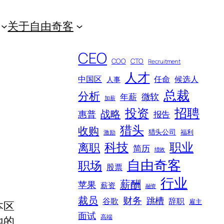
关于自由奇客
CEO
COO
CTO
Recruitment
人才
中国区
任命
候选人
人事
总裁
分析
微软
年薪
加薪
招聘
投资
战略
惠普
报告
猎头
收购
猎头公司
福利
激励
科技
职业
离职
简历
绩效
自由奇客
职场
股票
行业
薪酬
苹果
薪资
融资
裁员
财务
跳槽
谷歌
辞职
雇主
本区
面试
高端
地的