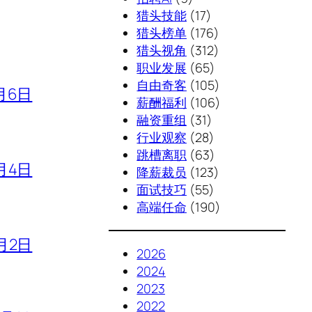
猎头技能
(17)
猎头榜单
(176)
猎头视角
(312)
职业发展
(65)
自由奇客
(105)
月6日
薪酬福利
(106)
融资重组
(31)
行业观察
(28)
跳槽离职
(63)
月4日
降薪裁员
(123)
面试技巧
(55)
高端任命
(190)
月2日
2026
2024
2023
2022