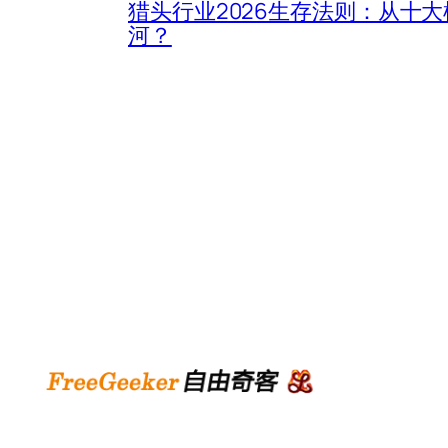
猎头行业2026生存法则：从十
河？