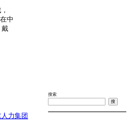
裁，
尔在中
，戴
搜索
搜
旗人力集团