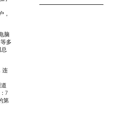
团
户，
电脑
售等多
团总
，连
渠道
：7
的第