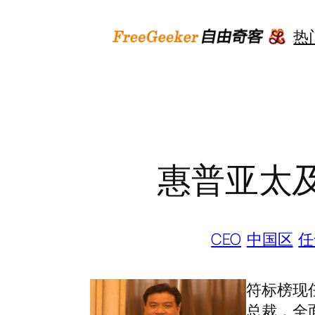
跳
至
热
内
容
惠普亚太
CEO
中国区
任
符标榜现
总裁，全