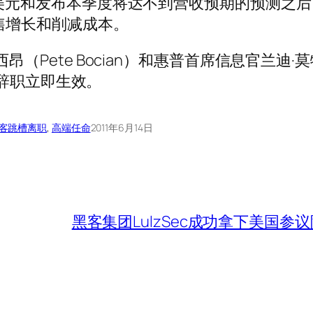
美元和发布本季度将达不到营收预期的预测之后
售增长和削减成本。
（Pete Bocian）和惠普首席信息官兰迪·莫
们的辞职立即生效。
客
跳槽离职
, 
高端任命
2011年6月14日
黑客集团LulzSec成功拿下美国参