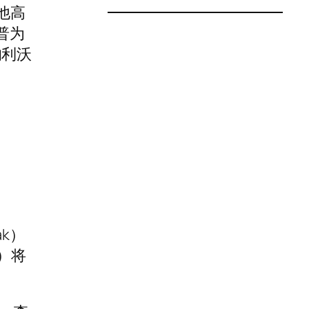
其他高
普为
的利沃
ak）
i）将