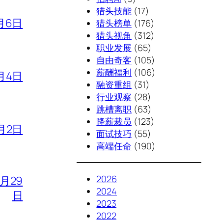
猎头技能
(17)
月6日
猎头榜单
(176)
猎头视角
(312)
职业发展
(65)
自由奇客
(105)
薪酬福利
(106)
月4日
融资重组
(31)
行业观察
(28)
跳槽离职
(63)
降薪裁员
(123)
月2日
面试技巧
(55)
高端任命
(190)
2026
7月29
2024
日
2023
2022