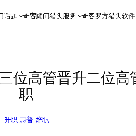
门话题
奇客顾问猎头服务
奇客罗方猎头软件
 三位高管晋升二位高
职
升职
惠普
辞职