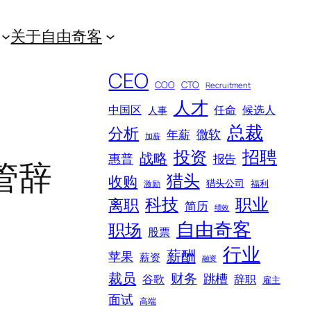
关于自由奇客
CEO
COO
CTO
Recruitment
人才
中国区
任命
候选人
人事
总裁
分析
微软
年薪
加薪
招聘
投资
战略
惠普
报告
管辞
猎头
收购
猎头公司
福利
激励
科技
职业
离职
简历
绩效
自由奇客
职场
股票
行业
薪酬
苹果
薪资
融资
裁员
财务
跳槽
谷歌
辞职
雇主
面试
高端