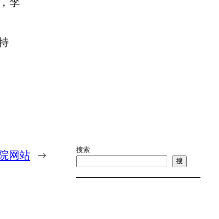
，李
特
搜索
议院网站
→
搜