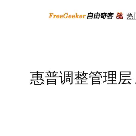
跳
至
热
内
容
惠普调整管理层