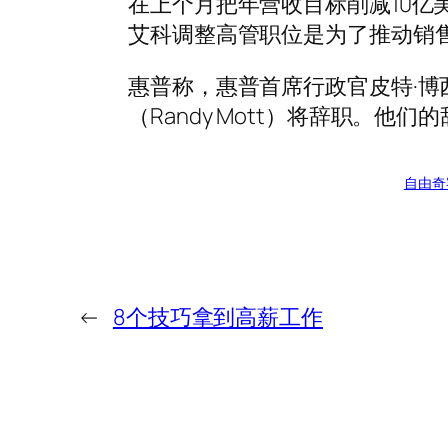
在上个月把年营收目标削减10亿
艾科调整高管职位是为了推动销
惠普称，惠普首席行政官皮特·博西昂
（Randy Mott）将辞职。他
自由奇
←
8个技巧拿到高薪工作