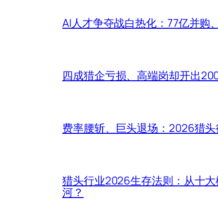
AI人才争夺战白热化：77亿并购
四成猎企亏损、高端岗却开出20
费率腰斩、巨头退场：2026猎
猎头行业2026生存法则：从十
河？