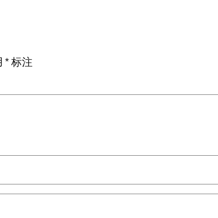
用
*
标注