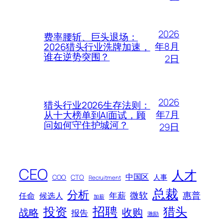
2026
费率腰斩、巨头退场：
年8月
2026猎头行业洗牌加速，
谁在逆势突围？
2日
2026
猎头行业2026生存法则：
年7月
从十大榜单到AI面试，顾
问如何守住护城河？
29日
CEO
人才
中国区
人事
COO
CTO
Recruitment
总裁
分析
微软
惠普
年薪
任命
候选人
加薪
招聘
投资
猎头
战略
收购
报告
激励