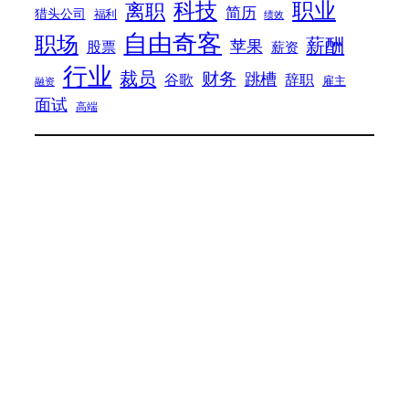
科技
职业
离职
简历
猎头公司
福利
绩效
自由奇客
职场
薪酬
苹果
股票
薪资
行业
裁员
财务
跳槽
谷歌
辞职
雇主
融资
面试
高端