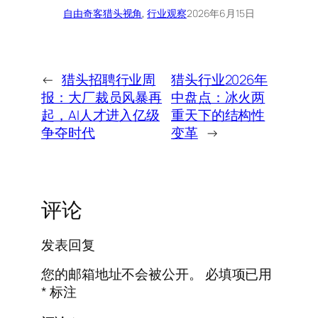
自由奇客
猎头视角
, 
行业观察
2026年6月15日
←
猎头招聘行业周
猎头行业2026年
报：大厂裁员风暴再
中盘点：冰火两
起，AI人才进入亿级
重天下的结构性
争夺时代
变革
→
评论
发表回复
您的邮箱地址不会被公开。
必填项已用
*
标注