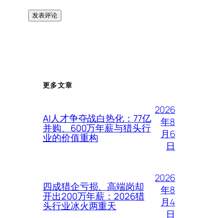
更多文章
2026
AI人才争夺战白热化：77亿
年8
并购、600万年薪与猎头行
月6
业的价值重构
日
2026
四成猎企亏损、高端岗却
年8
开出200万年薪：2026猎
月4
头行业冰火两重天
日