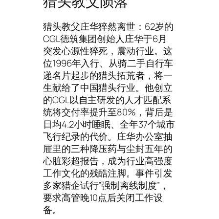
猎头教父陨落
猎头教父庄华猝然离世：62岁的
CGL德筑集团创始人庄华于6月
突发心源性猝死，震动行业。这
位1996年入行、从骑二手自行车
递名片起步的猎头拓荒者，将一
生献给了中国猎头行业。他创立
的CGL以自主研发的人才匹配系
统将交付率提升至80%，背后是
日均4.2小时睡眠、全年37个城市
飞行纪录的代价。庄华办公室抽
屉里的三种降压药与尘封五年的
心脏彩超报告，成为行业高强度
工作文化的残酷注脚。事件引发
多家猎企试行”强制离线制度”，
要求高管晚10点后关闭工作设
备。