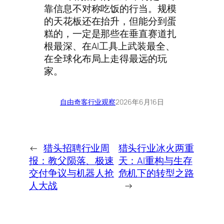
靠信息不对称吃饭的行当。规模
的天花板还在抬升，但能分到蛋
糕的，一定是那些在垂直赛道扎
根最深、在AI工具上武装最全、
在全球化布局上走得最远的玩
家。
自由奇客
行业观察
2026年6月16日
←
猎头招聘行业周
猎头行业冰火两重
报：教父陨落、极速
天：AI重构与生存
交付争议与机器人抢
危机下的转型之路
人大战
→