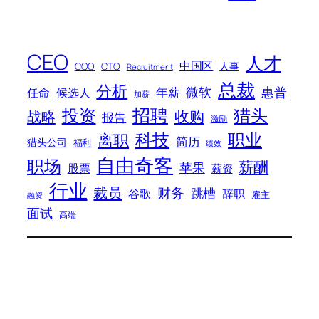
CEO
人才
中国区
人事
COO
CTO
Recruitment
总裁
分析
微软
惠普
年薪
任命
候选人
加薪
招聘
投资
猎头
战略
收购
报告
激励
科技
职业
离职
简历
猎头公司
福利
绩效
自由奇客
职场
薪酬
苹果
股票
薪资
行业
裁员
财务
跳槽
谷歌
辞职
雇主
融资
面试
高端