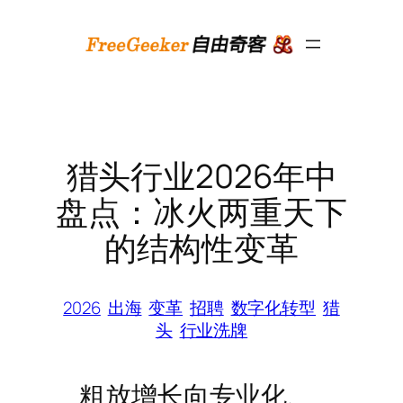
跳
至
内
容
猎头行业2026年中
盘点：冰火两重天下
的结构性变革
2026
出海
变革
招聘
数字化转型
猎
头
行业洗牌
粗放增长向专业化、