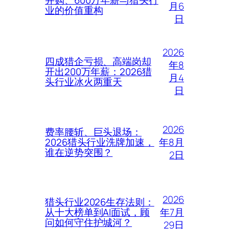
月6
业的价值重构
日
2026
四成猎企亏损、高端岗却
年8
开出200万年薪：2026猎
月4
头行业冰火两重天
日
2026
费率腰斩、巨头退场：
年8月
2026猎头行业洗牌加速，
谁在逆势突围？
2日
2026
猎头行业2026生存法则：
年7月
从十大榜单到AI面试，顾
问如何守住护城河？
29日