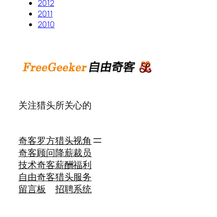
2012
2011
2010
关注猎头所关心的
奇客罗方
猎头视角
奇客顾问
降薪裁员
技术奇客
薪酬福利
自由奇客
猎头服务
留言板
招聘系统