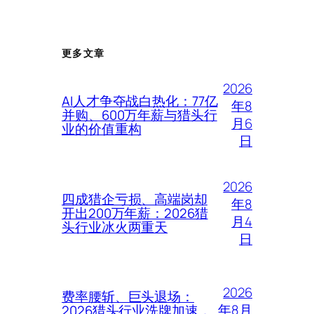
更多文章
2026
AI人才争夺战白热化：77亿
年8
并购、600万年薪与猎头行
月6
业的价值重构
日
2026
四成猎企亏损、高端岗却
年8
开出200万年薪：2026猎
月4
头行业冰火两重天
日
2026
费率腰斩、巨头退场：
年8月
2026猎头行业洗牌加速，