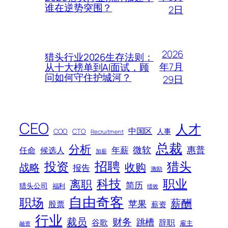
谁在逆势突围？
2日
2026
猎头行业2026生存法则：
年7月
从十大榜单到AI面试，顾
问如何守住护城河？
29日
CEO
人才
中国区
人事
COO
CTO
Recruitment
总裁
分析
微软
惠普
年薪
任命
候选人
加薪
招聘
投资
猎头
战略
收购
报告
激励
科技
职业
离职
简历
猎头公司
福利
绩效
自由奇客
职场
薪酬
苹果
股票
薪资
行业
裁员
财务
跳槽
谷歌
辞职
雇主
融资