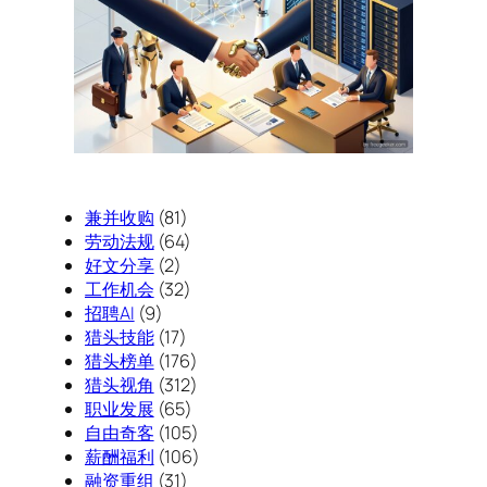
兼并收购
(81)
劳动法规
(64)
好文分享
(2)
工作机会
(32)
招聘AI
(9)
猎头技能
(17)
猎头榜单
(176)
猎头视角
(312)
职业发展
(65)
自由奇客
(105)
薪酬福利
(106)
融资重组
(31)